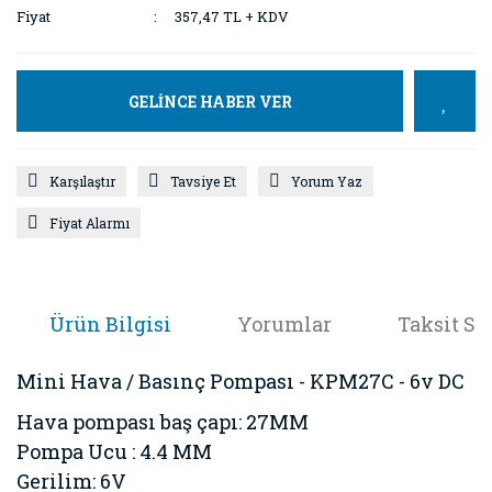
Fiyat
357,47 TL + KDV
GELİNCE HABER VER
Karşılaştır
Tavsiye Et
Yorum Yaz
Fiyat Alarmı
Ürün Bilgisi
Yorumlar
Taksit Se
Mini Hava / Basınç Pompası - KPM27C - 6v DC
Hava pompası baş çapı: 27MM
Pompa Ucu : 4.4 MM
Gerilim: 6V