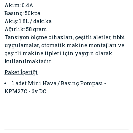
Akım: 0.4A
Basınç: 50kpa
Akış: 1.8L / dakika
Ağırlık: 58 gram
Tansiyon ölçme cihazları, çeşitli aletler, tıbbi
uygulamalar, otomatik makine montajları ve
çeşitli makine tipleri için yaygın olarak
kullanılmaktadır.
Paket İçeriği
1 adet
Mini Hava / Basınç Pompası -
KPM27C - 6v DC
Bu ürünün fiyat bilgisi, resim, ürün açıklamalarında ve diğer