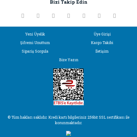
Bizi Takip Edin
Ürün bilgilerinde hatalar bulunuyor.
Ürün fiyatı diğer sitelerden daha pahalı.
Bu ürüne benzer farklı alternatifler olmalı.
Yeni Üyelik
Üye Girişi
Şifremi Unuttum
Kargo Takibi
Sipariş Sorgula
İletişim
Bize Yazın
Gönder
© Tüm hakları saklıdır. Kredi kartı bilgileriniz 256bit SSL sertifikası ile
korunmaktadır.