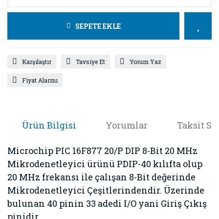
SEPETE EKLE
Karşılaştır
Tavsiye Et
Yorum Yaz
Fiyat Alarmı
Ürün Bilgisi
Yorumlar
Taksit Se
Microchip PIC 16F877 20/P DIP 8-Bit 20 MHz
Mikrodenetleyici
ürünü PDIP-40 kılıfta olup
20 MHz frekansı ile çalışan 8-Bit değerinde
Mikrodenetleyici Çeşitleri
ndendir. Üzerinde
bulunan 40 pinin 33 adedi I/O yani Giriş Çıkış
pinidir.