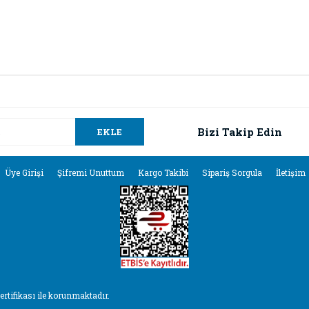
da ve diğer konularda yetersiz gördüğünüz noktaları öneri formunu kullana
Bu ürüne ilk yorumu siz yapın!
.
Bizi Takip Edin
EKLE
Yorum Yaz
Üye Girişi
Şifremi Unuttum
Kargo Takibi
Sipariş Sorgula
İletişim
sertifikası ile korunmaktadır.
Gönder