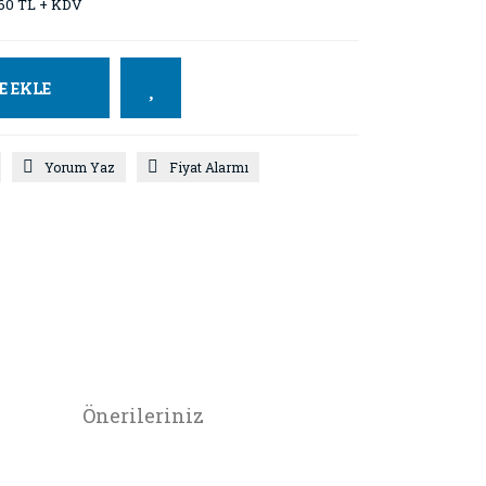
60 TL + KDV
E EKLE
Yorum Yaz
Fiyat Alarmı
Önerileriniz