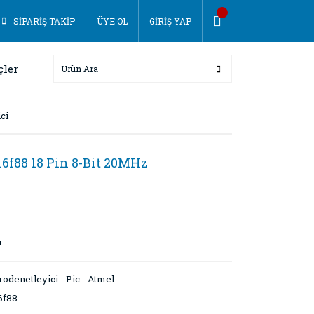
SİPARİŞ TAKİP
ÜYE OL
GİRİŞ YAP
çler
ci
16f88 18 Pin 8-Bit 20MHz
!
odenetleyici - Pic - Atmel
6f88