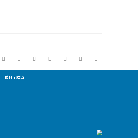
rak tarafımıza iletebilirsiniz.
Bize Yazın