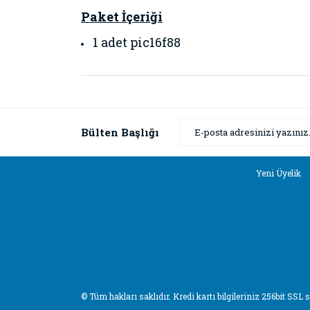
Paket İçeriği
1 adet pic16f88
Bu ürünün fiyat bilgisi, resim, ürün açıklamaların
Görüş ve önerileriniz için teşekkür ederiz.
Ürün resmi kalitesiz, bozuk veya görüntülenemiyor
Bülten Başlığı
Ürün açıklamasında eksik bilgiler bulunuyor.
Ürün bilgilerinde hatalar bulunuyor.
Yeni Üyelik
Ürün fiyatı diğer sitelerden daha pahalı.
Bu ürüne benzer farklı alternatifler olmalı.
© Tüm hakları saklıdır. Kredi kartı bilgileriniz 256bit SSL 