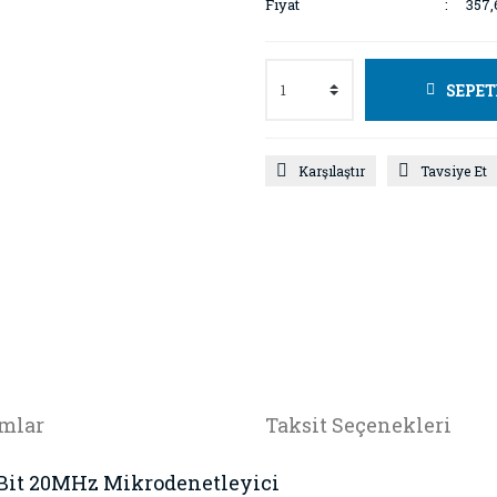
Fiyat
357,
SEPET
Karşılaştır
Tavsiye Et
mlar
Taksit Seçenekleri
8-Bit 20MHz Mikrodenetleyici