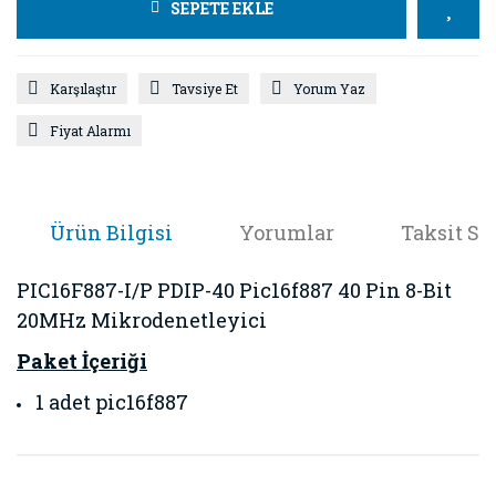
SEPETE EKLE
Karşılaştır
Tavsiye Et
Yorum Yaz
Fiyat Alarmı
Ürün Bilgisi
Yorumlar
Taksit Se
PIC16F887-I/P PDIP-40 Pic16f887 40 Pin 8-Bit
20MHz Mikrodenetleyici
Paket İçeriği
1 adet pic16f887
Bu ürünün fiyat bilgisi, resim, ürün açıklamalarında ve diğer
konularda yetersiz gördüğünüz noktaları öneri formunu