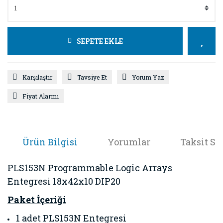
SEPETE EKLE
Karşılaştır
Tavsiye Et
Yorum Yaz
Fiyat Alarmı
Ürün Bilgisi
Yorumlar
Taksit Se
PLS153N Programmable Logic Arrays
Entegresi 18x42x10 DIP20
Paket İçeriği
1 adet PLS153N Entegresi