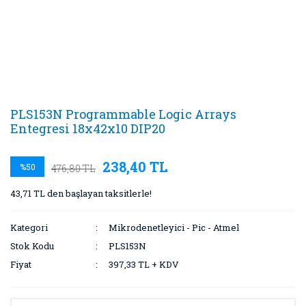
PLS153N Programmable Logic Arrays
Entegresi 18x42x10 DIP20
238,40 TL
%50
476,80 TL
43,71 TL den başlayan taksitlerle!
Kategori
Mikrodenetleyici - Pic - Atmel
Stok Kodu
PLS153N
Fiyat
397,33 TL + KDV