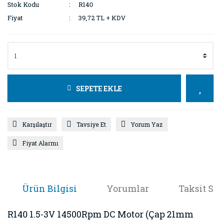
Stok Kodu
R140
Fiyat
39,72 TL + KDV
SEPETE EKLE
Karşılaştır
Tavsiye Et
Yorum Yaz
Fiyat Alarmı
Ürün Bilgisi
Yorumlar
Taksit Se
R140 1.5-3V 14500Rpm DC Motor (Çap 21mm