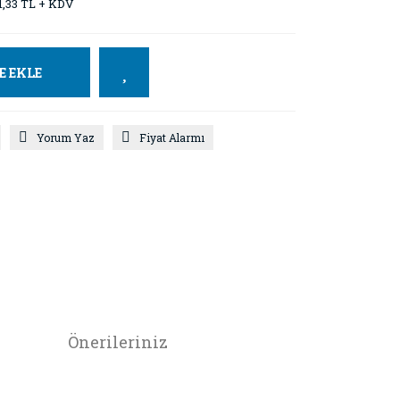
1,33 TL + KDV
E EKLE
Yorum Yaz
Fiyat Alarmı
Önerileriniz