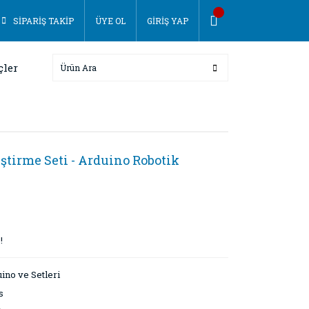
SİPARİŞ TAKİP
ÜYE OL
GİRİŞ YAP
çler
iştirme Seti - Arduino Robotik
!
ino ve Setleri
s