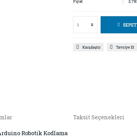
Fiyat
2.78
SEPET
Karşılaştır
Tavsiye Et
mlar
Taksit Seçenekleri
- Arduino Robotik Kodlama