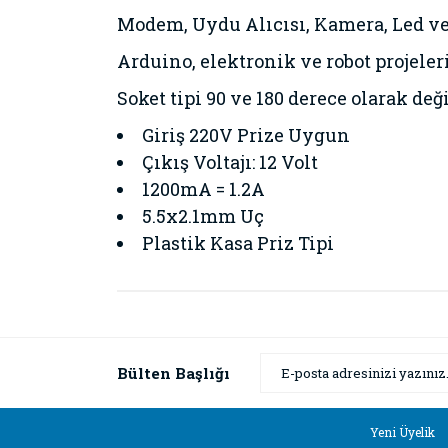
Modem, Uydu Alıcısı, Kamera, Led ve
Arduino, elektronik ve robot projeler
Soket tipi 90 ve 180 derece olarak deği
Giriş 220V Prize Uygun
Çıkış Voltajı: 12 Volt
1200mA = 1.2A
5.5x2.1mm Uç
Plastik Kasa Priz Tipi
Bu ürünün fiyat bilgisi, resim, ürün açıklamaların
Görüş ve önerileriniz için teşekkür ederiz.
Ürün resmi kalitesiz, bozuk veya görüntülenemiyor
Bülten Başlığı
Ürün açıklamasında eksik bilgiler bulunuyor.
Ürün bilgilerinde hatalar bulunuyor.
Yeni Üyelik