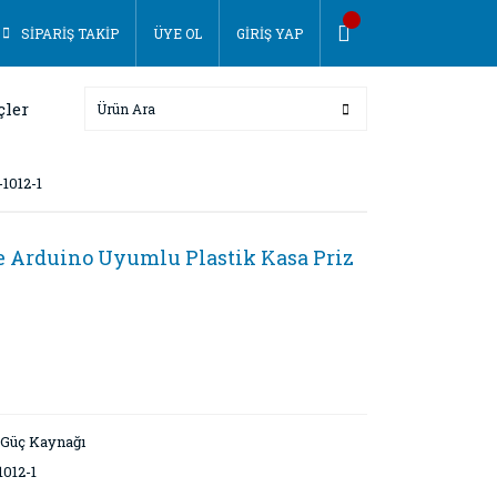
SİPARİŞ TAKİP
ÜYE OL
GİRİŞ YAP
çler
1012-1
e Arduino Uyumlu Plastik Kasa Priz
- Güç Kaynağı
012-1