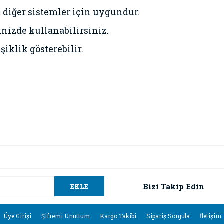
 diğer sistemler için uygundur.
inizde kullanabilirsiniz.
şiklik gösterebilir.
da ve diğer konularda yetersiz gördüğünüz noktaları öneri formunu kullana
Bu ürüne ilk yorumu siz yapın!
.
Bizi Takip Edin
EKLE
Yorum Yaz
Üye Girişi
Şifremi Unuttum
Kargo Takibi
Sipariş Sorgula
İletişim