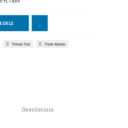
20 TL + KDV
E EKLE
Yorum Yaz
Fiyat Alarmı
Önerileriniz