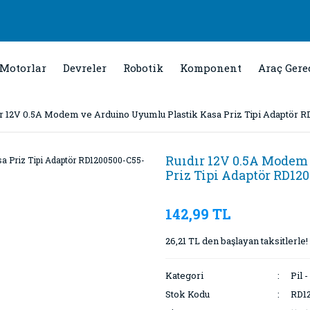
Motorlar
Devreler
Robotik
Komponent
Araç Gere
ır 12V 0.5A Modem ve Arduino Uyumlu Plastik Kasa Priz Tipi Adaptör 
Ruıdır 12V 0.5A Modem
Priz Tipi Adaptör RD12
142,99 TL
26,21 TL den başlayan taksitlerle!
Kategori
Pil 
Stok Kodu
RD1