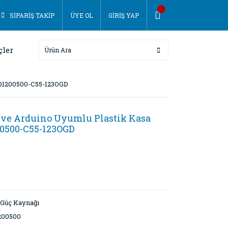
SİPARİŞ TAKİP
ÜYE OL
GİRİŞ YAP
çler
RD1200500-C55-123OGD
 ve Arduino Uyumlu Plastik Kasa
00500-C55-123OGD
- Güç Kaynağı
200500