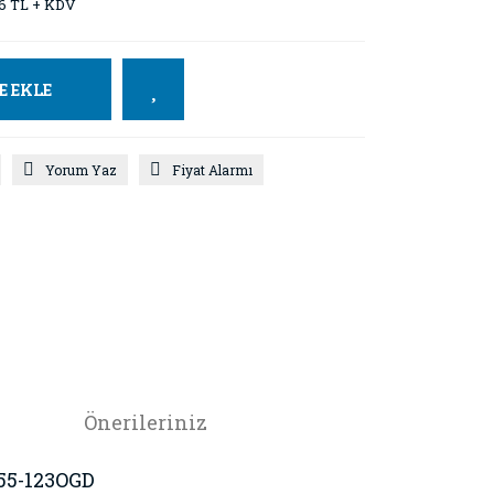
16 TL + KDV
E EKLE
Yorum Yaz
Fiyat Alarmı
Önerileriniz
C55-123OGD