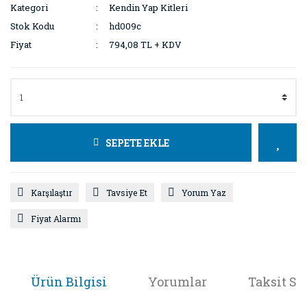
Kategori
Kendin Yap Kitleri
Stok Kodu
hd009c
Fiyat
794,08 TL + KDV
SEPETE EKLE
Karşılaştır
Tavsiye Et
Yorum Yaz
Fiyat Alarmı
Ürün Bilgisi
Yorumlar
Taksit Se