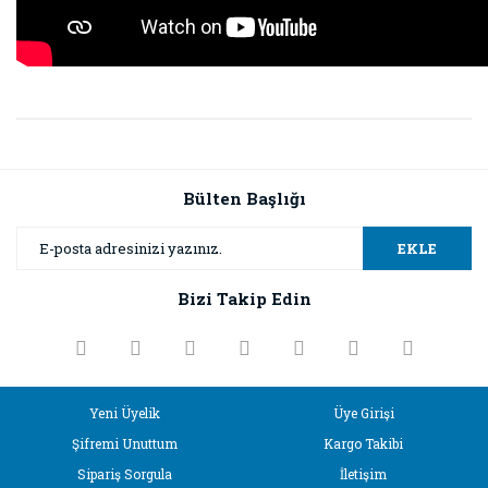
Bu ürünün fiyat bilgisi, resim, ürün açıklamalarında ve diğer
konularda yetersiz gördüğünüz noktaları öneri formunu
Bu ürüne ilk yorumu siz yapın!
kullanarak tarafımıza iletebilirsiniz.
Görüş ve önerileriniz için teşekkür ederiz.
Bülten Başlığı
Yorum Yaz
Ürün resmi kalitesiz, bozuk veya görüntülenemiyor.
EKLE
Ürün açıklamasında eksik bilgiler bulunuyor.
Bizi Takip Edin
Ürün bilgilerinde hatalar bulunuyor.
Ürün fiyatı diğer sitelerden daha pahalı.
Bu ürüne benzer farklı alternatifler olmalı.
Yeni Üyelik
Üye Girişi
Şifremi Unuttum
Kargo Takibi
Sipariş Sorgula
İletişim