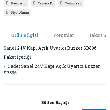
Karşılaştır
Tavsiye Et
Yorum Yaz
Fiyat Alarmı
Ürün Bilgisi
Yorumlar
Taksit Se
Sanel 24V Kapı Açık Uyarıcı Buzzer SB896
Paket İçeriği
1 adet Sanel 24V Kapı Açık Uyarıcı Buzzer
SB896
Bu ürünün fiyat bilgisi, resim, ürün açıklamalarında ve diğer
konularda yetersiz gördüğünüz noktaları öneri formunu
Bu ürüne ilk yorumu siz yapın!
kullanarak tarafımıza iletebilirsiniz.
Görüş ve önerileriniz için teşekkür ederiz.
Bülten Başlığı
Yorum Yaz