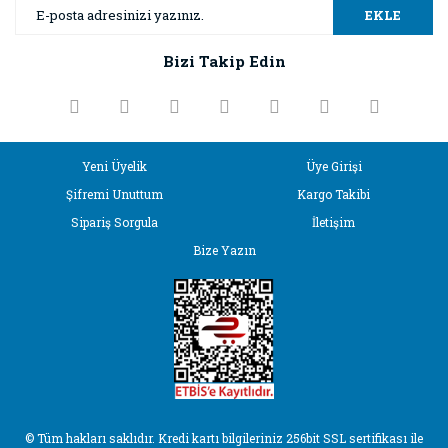
Ürün resmi kalitesiz, bozuk veya görüntülenemiyor.
EKLE
Ürün açıklamasında eksik bilgiler bulunuyor.
Bizi Takip Edin
Ürün bilgilerinde hatalar bulunuyor.
Ürün fiyatı diğer sitelerden daha pahalı.
Bu ürüne benzer farklı alternatifler olmalı.
Yeni Üyelik
Üye Girişi
Şifremi Unuttum
Kargo Takibi
Sipariş Sorgula
İletişim
Bize Yazın
Gönder
© Tüm hakları saklıdır. Kredi kartı bilgileriniz 256bit SSL sertifikası ile