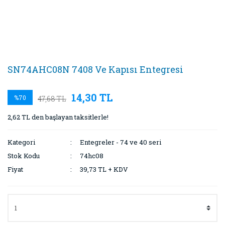
SN74AHC08N 7408 Ve Kapısı Entegresi
14,30 TL
%70
47,68 TL
2,62 TL den başlayan taksitlerle!
Kategori
Entegreler - 74 ve 40 seri
Stok Kodu
74hc08
Fiyat
39,73 TL + KDV