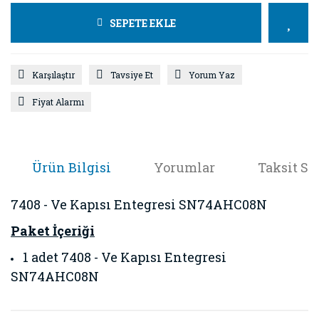
SEPETE EKLE
Karşılaştır
Tavsiye Et
Yorum Yaz
Fiyat Alarmı
Ürün Bilgisi
Yorumlar
Taksit Se
7408 - Ve Kapısı Entegresi SN74AHC08N
Paket İçeriği
1 adet 7408 - Ve Kapısı Entegresi
SN74AHC08N
Bu ürünün fiyat bilgisi, resim, ürün açıklamalarında ve diğer