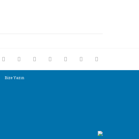
rak tarafımıza iletebilirsiniz.
Bize Yazın