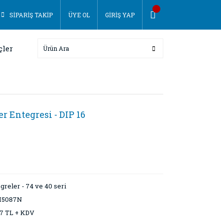
SİPARİŞ TAKİP
ÜYE OL
GİRİŞ YAP
çler
 Entegresi - DIP 16
greler - 74 ve 40 seri
5087N
7 TL + KDV