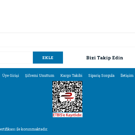
da ve diğer konularda yetersiz gördüğünüz noktaları öneri formunu kullana
Bu ürüne ilk yorumu siz yapın!
.
Bizi Takip Edin
EKLE
Yorum Yaz
Üye Girişi
Şifremi Unuttum
Kargo Takibi
Sipariş Sorgula
İletişim
sertifikası ile korunmaktadır.
Gönder