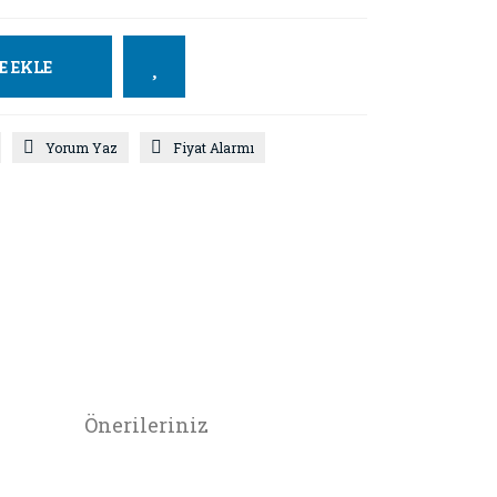
E EKLE
Yorum Yaz
Fiyat Alarmı
Önerileriniz