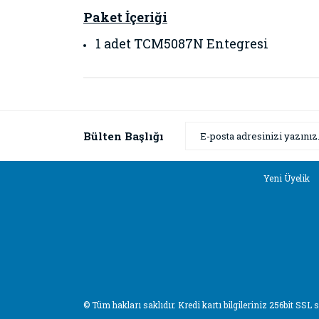
Paket İçeriği
1 adet TCM5087N Entegresi
Bu ürünün fiyat bilgisi, resim, ürün açıklamaların
Görüş ve önerileriniz için teşekkür ederiz.
Ürün resmi kalitesiz, bozuk veya görüntülenemiyor
Bülten Başlığı
Ürün açıklamasında eksik bilgiler bulunuyor.
Ürün bilgilerinde hatalar bulunuyor.
Yeni Üyelik
Ürün fiyatı diğer sitelerden daha pahalı.
Bu ürüne benzer farklı alternatifler olmalı.
© Tüm hakları saklıdır. Kredi kartı bilgileriniz 256bit SSL 