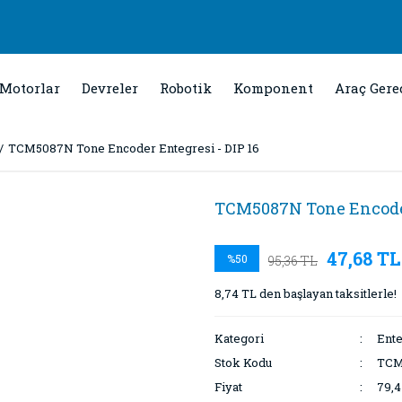
Motorlar
Devreler
Robotik
Komponent
Araç Gere
TCM5087N Tone Encoder Entegresi - DIP 16
TCM5087N Tone Encoder
47,68 TL
%50
95,36 TL
8,74 TL den başlayan taksitlerle!
Kategori
Ente
Stok Kodu
TCM
Fiyat
79,4