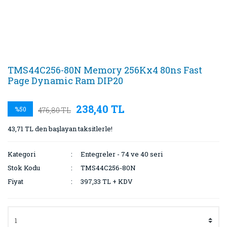
TMS44C256-80N Memory 256Kx4 80ns Fast
Page Dynamic Ram DIP20
238,40 TL
%50
476,80 TL
43,71 TL den başlayan taksitlerle!
Kategori
Entegreler - 74 ve 40 seri
Stok Kodu
TMS44C256-80N
Fiyat
397,33 TL + KDV