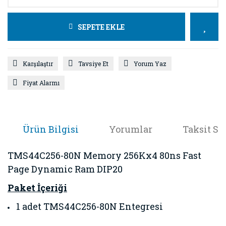
SEPETE EKLE
Karşılaştır
Tavsiye Et
Yorum Yaz
Fiyat Alarmı
Ürün Bilgisi
Yorumlar
Taksit Se
TMS44C256-80N Memory 256Kx4 80ns Fast
Page Dynamic Ram DIP20
Paket İçeriği
1 adet TMS44C256-80N Entegresi