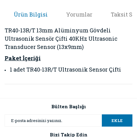
Ürün Bilgisi
Yorumlar
Taksit Se
TR40-13R/T 13mm Alüminyum Gövdeli
Ultrasonik Sensör Çifti 40KHz Ultrasonic
Transducer Sensor (13x9mm)
Paket İçeriği
1 adet TR40-13R/T Ultrasonik Sensor Çifti
Bu ürünün fiyat bilgisi, resim, ürün açıklamalarında ve diğer
konularda yetersiz gördüğünüz noktaları öneri formunu
Bu ürüne ilk yorumu siz yapın!
kullanarak tarafımıza iletebilirsiniz.
Görüş ve önerileriniz için teşekkür ederiz.
Bülten Başlığı
Yorum Yaz
Ürün resmi kalitesiz, bozuk veya görüntülenemiyor.
EKLE
Ürün açıklamasında eksik bilgiler bulunuyor.
Bizi Takip Edin
Ürün bilgilerinde hatalar bulunuyor.