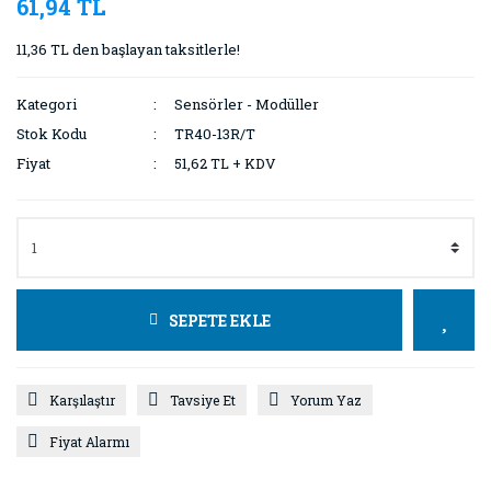
61,94 TL
11,36 TL den başlayan taksitlerle!
Kategori
Sensörler - Modüller
Stok Kodu
TR40-13R/T
Fiyat
51,62 TL + KDV
SEPETE EKLE
Karşılaştır
Tavsiye Et
Yorum Yaz
Fiyat Alarmı