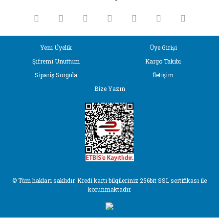
Ürün fiyatı diğer sitelerden daha pahalı.
Bu ürüne benzer farklı alternatifler olmalı.
Yeni Üyelik
Üye Girişi
Şifremi Unuttum
Kargo Takibi
Sipariş Sorgula
İletişim
Bize Yazın
Gönder
© Tüm hakları saklıdır. Kredi kartı bilgileriniz 256bit SSL sertifikası ile
korunmaktadır.